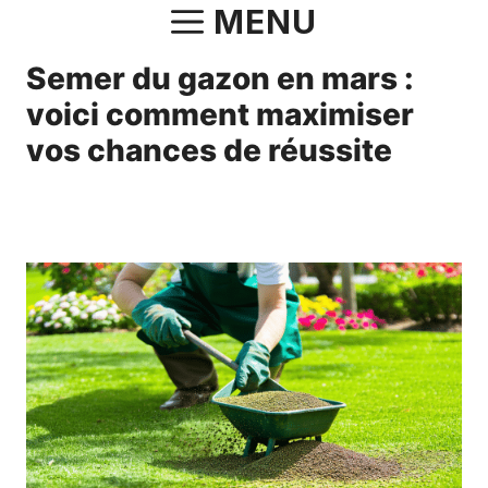
Aller
MENU
au
Semer du gazon en mars :
contenu
voici comment maximiser
vos chances de réussite
24 mars 2025
par
Fabrice