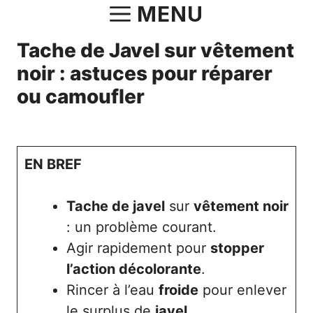
Aller
MENU
au
Tache de Javel sur vêtement
contenu
noir : astuces pour réparer
ou camoufler
14 septembre 2024
par
Norbert
EN BREF
Tache de javel
sur
vêtement noir
: un problème courant.
Agir rapidement pour
stopper
l’action décolorante
.
Rincer à l’eau
froide
pour enlever
le surplus de
javel
.