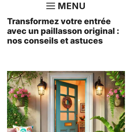
Aller
MENU
au
Transformez votre entrée
contenu
avec un paillasson original :
nos conseils et astuces
17 janvier 2025
par
Norbert