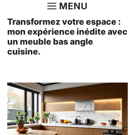
Aller
MENU
au
Transformez votre espace :
contenu
mon expérience inédite avec
un meuble bas angle
cuisine.
3 février 2025
par
Antonin.Bourgeois.82