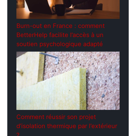
Burn-out en France : comment
BetterHelp facilite l’accès à un
soutien psychologique adapté
Comment réussir son projet
d’isolation thermique par l’extérieur
?