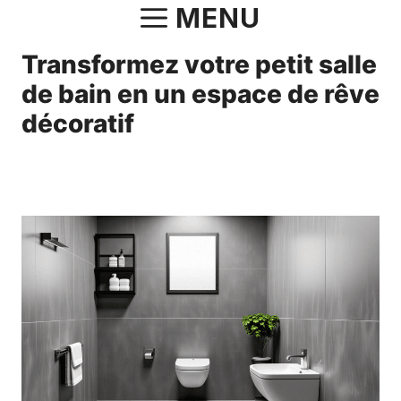
Aller
MENU
au
Transformez votre petit salle
contenu
de bain en un espace de rêve
décoratif
7 juin 2025
par
Norbert