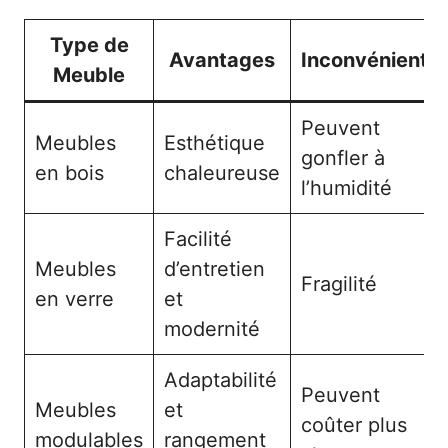
Type de
Avantages
Inconvénients
Meuble
Peuvent
Meubles
Esthétique
gonfler à
en bois
chaleureuse
l’humidité
Facilité
Meubles
d’entretien
Fragilité
en verre
et
modernité
Adaptabilité
Peuvent
Meubles
et
coûter plus
modulables
rangement