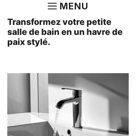
Aller
MENU
au
Transformez votre petite
contenu
salle de bain en un havre de
paix stylé.
11 avril 2025
par
Norbert