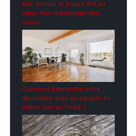
Mur porteur et poutre IPN au
cœur d’un réaménagement
réussi
Comment harmoniser votre
décoration avec un parquet en
chêne clair ou foncé ?