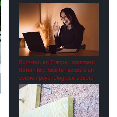
Burn-out en France : comment
BetterHelp facilite l’accès à un
soutien psychologique adapté