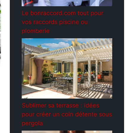
Le bonraccord.com tout pour
vos raccords piscine ou
plomberie
Sublimer sa terrasse : idées
pour créer un coin détente sous
pergola