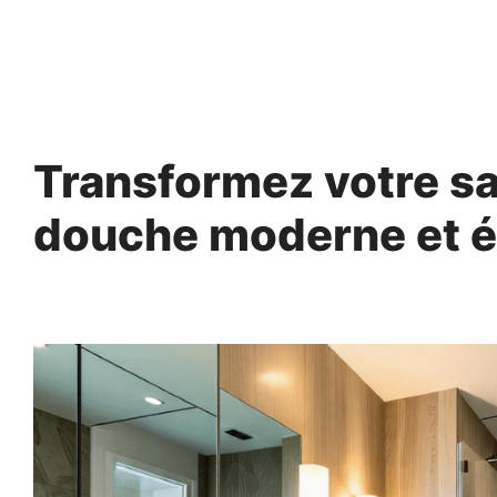
Aller
au
contenu
Transformez votre sa
douche moderne et é
10 mars 2025
par
Norbert