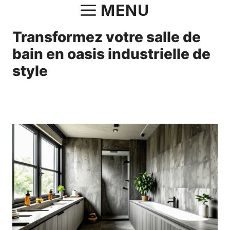
Aller
MENU
au
Transformez votre salle de
contenu
bain en oasis industrielle de
style
3 avril 2025
par
Norbert