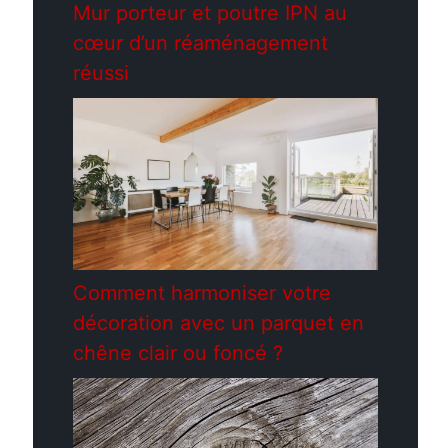
Mur porteur et poutre IPN au
cœur d’un réaménagement
réussi
Comment harmoniser votre
décoration avec un parquet en
chêne clair ou foncé ?