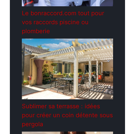
Le bonraccord.com tout pour
vos raccords piscine ou
plomberie
Sublimer sa terrasse : idées
pour créer un coin détente sous
pergola