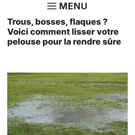
Aller
MENU
au
Trous, bosses, flaques ?
contenu
Voici comment lisser votre
pelouse pour la rendre sûre
10 mai 2025
par
Fabrice