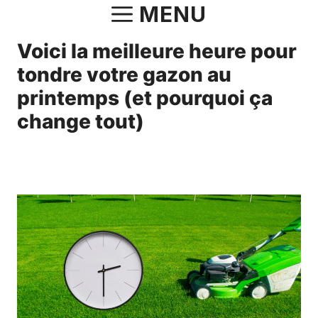
Aller
MENU
au
Voici la meilleure heure pour
contenu
tondre votre gazon au
printemps (et pourquoi ça
change tout)
12 mai 2025
par
Fabrice