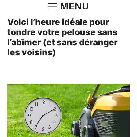
Aller
MENU
au
Voici l’heure idéale pour
contenu
tondre votre pelouse sans
l’abîmer (et sans déranger
les voisins)
11 mai 2025
par
Fabrice