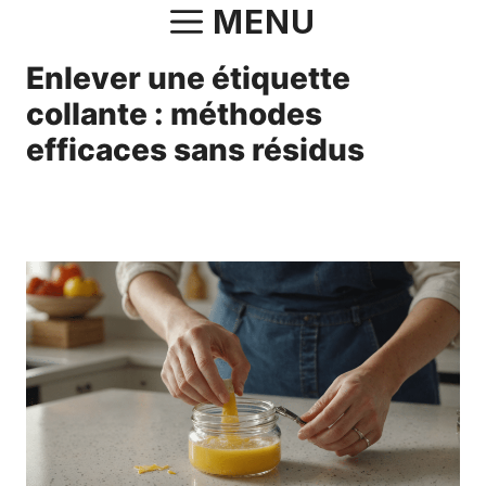
Aller
MENU
au
Enlever une étiquette
contenu
collante : méthodes
efficaces sans résidus
7 septembre 2024
par
Norbert