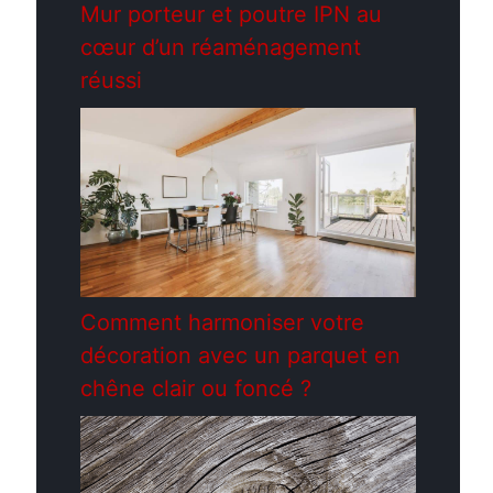
Mur porteur et poutre IPN au
cœur d’un réaménagement
réussi
Comment harmoniser votre
décoration avec un parquet en
chêne clair ou foncé ?