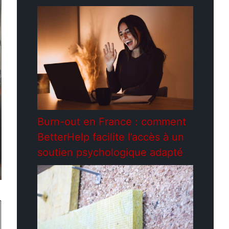
Burn-out en France : comment
BetterHelp facilite l’accès à un
soutien psychologique adapté