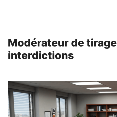
Aller
au
contenu
Modérateur de tirage
interdictions
9 septembre 2024
par
Norbert