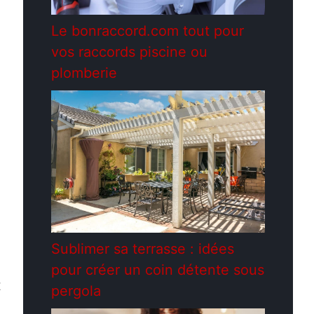
Le bonraccord.com tout pour
vos raccords piscine ou
plomberie
Sublimer sa terrasse : idées
pour créer un coin détente sous
t
pergola