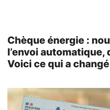
Aller
au
contenu
Chèque énergie : nouv
l’envoi automatique,
Voici ce qui a changé 
29 janvier 2025
par
Charlotte