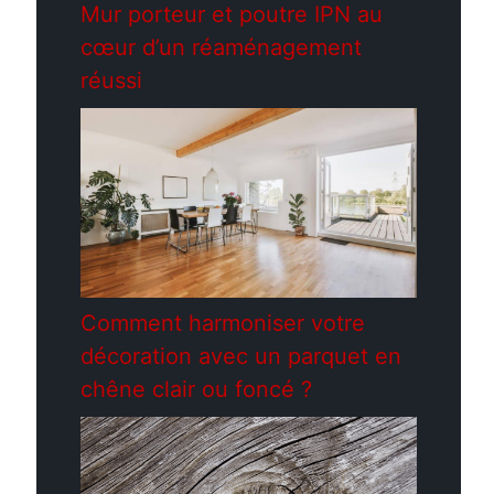
Mur porteur et poutre IPN au
cœur d’un réaménagement
réussi
Comment harmoniser votre
décoration avec un parquet en
chêne clair ou foncé ?