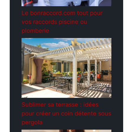
Le bonraccord.com tout pour
vos raccords piscine ou
plomberie
Sublimer sa terrasse : idées
pour créer un coin détente sous
pergola