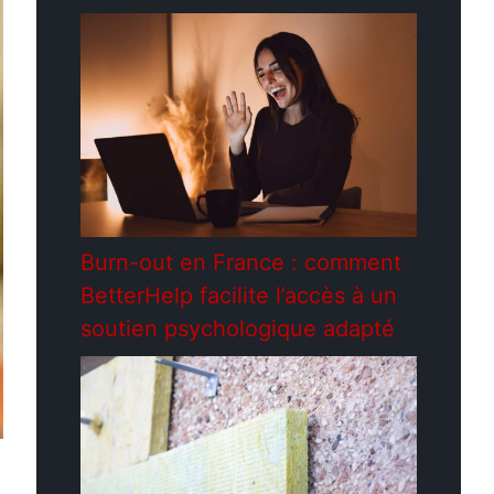
Burn-out en France : comment
BetterHelp facilite l’accès à un
soutien psychologique adapté