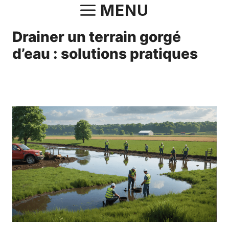
Aller
MENU
au
Drainer un terrain gorgé
contenu
d’eau : solutions pratiques
24 août 2024
par
Norbert