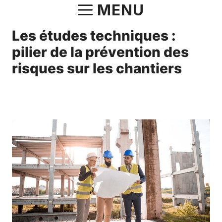
Aller
MENU
au
Les études techniques :
contenu
pilier de la prévention des
risques sur les chantiers
12 mars 2024
par
Norbert